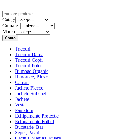
Categ:
Culoare:
Marca:
Tricouri
Tricouri Dama
Tricouri Copii
Tricouri Polo
Bumbac Organic
Hanorace, Bluze
Camasi
Jachete Fleece
Jachete Softshell
Jachete
Veste
Pantaloni
Echipamente Protectie
Echipamente Fotbal
Bucatarie, Bar
Sepci, Palarii
Caciuli, Manusi, Fulare