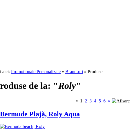
i aici:
Promotionale Personalizate
»
Brand-uri
» Produse
roduse de la: "
Roly
"
«
1
2
3
4
5
6
»
Bermude Plajă, Roly Aqua