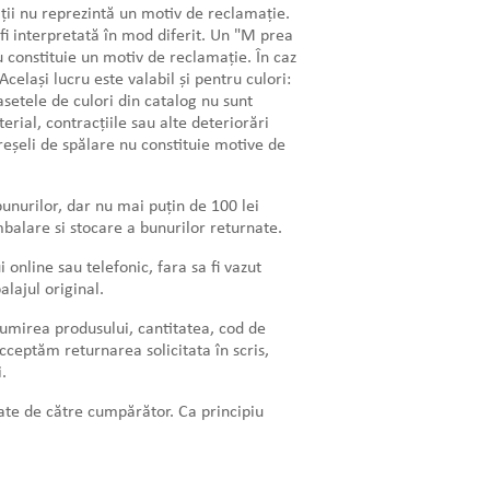
uații nu reprezintă un motiv de reclamație.
fi interpretată în mod diferit. Un "M prea
 constituie un motiv de reclamație. În caz
lași lucru este valabil și pentru culori:
asetele de culori din catalog nu sunt
erial, contracțiile sau alte deteriorări
șeli de spălare nu constituie motive de
unurilor, dar nu mai puțin de 100 lei
balare si stocare a bunurilor returnate.
online sau telefonic, fara sa fi vazut
lajul original.
enumirea produsului, cantitatea, cod de
cceptăm returnarea solicitata în scris,
i.
tate de către cumpărător. Ca principiu