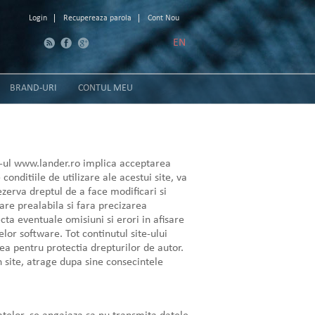
Login
Recupereaza parola
Cont Nou
EN
BRAND-URI
CONTUL MEU
e-ul www.lander.ro implica acceptarea
onditiile de utilizare ale acestui site, va
ezerva dreptul de a face modificari si
care prealabila si fara precizarea
cta eventuale omisiuni si erori in afisare
lor software. Tot continutul site-ului
ea pentru protectia drepturilor de autor.
n site, atrage dupa sine consecintele