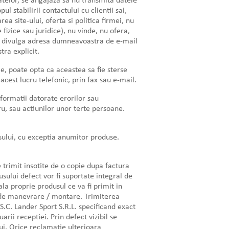
datelor, se angajaza sa nu transmita datele
ul stabilirii contactului cu clientii sai,
a site-ului, oferta si politica firmei, nu
izice sau juridice), nu vinde, nu ofera,
nu divulga adresa dumneavoastra de e-mail
ra explicit.
le, poate opta ca aceastea sa fie sterse
acest lucru telefonic, prin fax sau e-mail.
nformatii datorate erorilor sau
u, sau actiunilor unor terte persoane.
sului, cu exceptia anumitor produse.
trimit insotite de o copie dupa factura
sului defect vor fi suportate integral de
a proprie produsul ce va fi primit in
i de manevrare / montare. Trimiterea
.C. Lander Sport S.R.L. specificand exact
rii receptiei. Prin defect vizibil se
ui. Orice reclamatie ulterioara