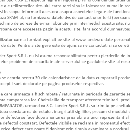
der Sport S.R.L. respecta legile in vigoare privind confidentialitatea 
 ale utilizatorilor site-ului catre terti si sa le foloseasca numai in scop
i in scopul informarii acestora asupra aspectelor legate de functionare
aza SPAM-ul, nu furnizeaza datele dvs de contact unor terti (persoane f
schimb de adrese de e-mail obtinute prin intermediul acestui site, 
rsoane care acceseaza paginile acestui site, fara acordul dumneavoast
ilizator care a furnizat explicit pe site-ul www.lander.ro date persona
 de date. Pentru a stergere este de ajuns sa ne contactati si sa cereti 
der Sport S.R.L. nu isi asuma responsabilitatea pentru pierderile de i
elor probleme de securitate ale serverului ce gazduieste site-ul nostr
e
 se acorda pentru 30 zile calendaristice de la data cumpararii produ
xceptii sunt declarate pe pagina produselor respective.
e care urmeaza a fi schimbate / returnate in perioada de garantie se 
sta cumpararea lor. Cheltuielile de transport aferente trimiterii produ
MPARATOR, urmand ca S.C. Lander Sport S.R.L. sa trimita pe cheltuial
upa constatarea defectului, integritatii sigiliilor, precum si modulu
or defecte se face dupa anuntarea prealabila a unui reprezentant al S
e defectul constatat. Defectele vizibile se reclama in momentul efectua
 orice defect care poate fi depistat prin simpla examinare a produsul