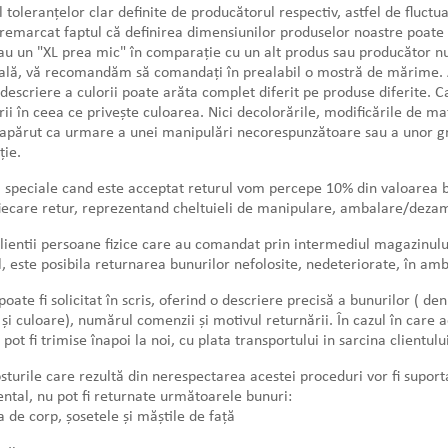
l toleranțelor clar definite de producătorul respectiv, astfel de fluct
remarcat faptul că definirea dimensiunilor produselor noastre poate 
u un "XL prea mic" în comparație cu un alt produs sau producător nu
ală, vă recomandăm să comandați în prealabil o mostră de mărime. Ace
descriere a culorii poate arăta complet diferit pe produse diferite. C
rii în ceea ce privește culoarea. Nici decolorările, modificările de mat
apărut ca urmare a unei manipulări necorespunzătoare sau a unor gre
ție.
i speciale cand este acceptat returul vom percepe 10% din valoarea b
iecare retur, reprezentand cheltuieli de manipulare, ambalare/dezam
lientii persoane fizice care au comandat prin intermediul magazinului 
, este posibila returnarea bunurilor nefolosite, nedeteriorate, în amba
poate fi solicitat în scris, oferind o descriere precisă a bunurilor ( d
i culoare), numărul comenzii și motivul returnării. În cazul în care a
 pot fi trimise înapoi la noi, cu plata transportului in sarcina clientulu
sturile care rezultă din nerespectarea acestei proceduri vor fi supor
tal, nu pot fi returnate următoarele bunuri:
ia de corp, șosetele și măștile de față