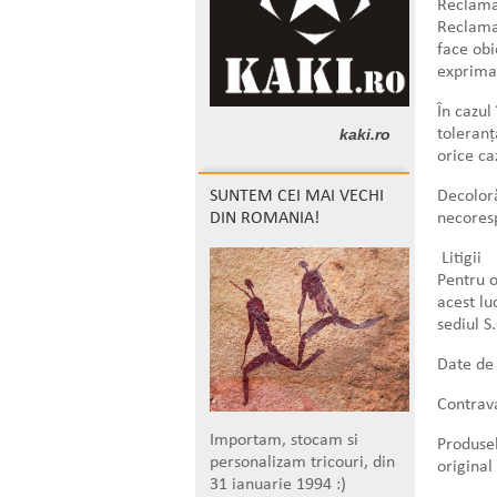
Reclamat
Reclamaț
face obi
exprima
În cazul
kaki.ro
toleranț
orice ca
SUNTEM CEI MAI VECHI
Decoloră
DIN ROMANIA!
necoresp
Litigii
Pentru o
acest lu
sediul S
Date de 
Contrava
Importam, stocam si
Produsel
personalizam tricouri, din
original
31 ianuarie 1994 :)