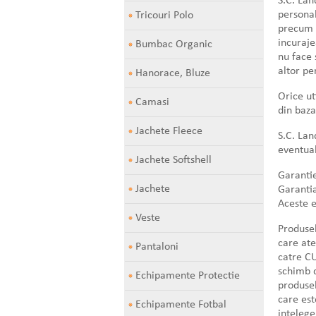
S.C. Lan
personale
Tricouri Polo
precum s
incuraje
Bumbac Organic
nu face 
altor pe
Hanorace, Bluze
Orice ut
Camasi
din baza
Jachete Fleece
S.C. Lan
eventual
Jachete Softshell
Garanti
Jachete
Garantia
Aceste e
Veste
Produsel
care ate
Pantaloni
catre CU
schimb d
Echipamente Protectie
produsel
care est
Echipamente Fotbal
intelege