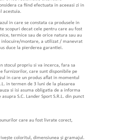
onsidera ca fiind efectuata in aceeasi zi in
l acestuia.
azul in care se constata ca produsele in
te scopuri decat cele pentru care au fost
anice, termice sau de orice natura sau au
e inlocuire/montare, a utilizat / manevrat
us duce la pierderea garantiei.
in stocul propriu si va incerca, fara sa
 furnizorilor, care sunt disponibile pe
zul in care un produs aflat in momentul
R.L. in termen de 3 luni de la plasarea
auza si isi asuma obligatia de a informa
 asupra S.C. Lander Sport S.R.L. din punct
bunurilor care au fost livrate corect,
privește coloritul, dimensiunea și gramajul.