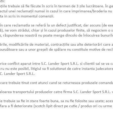
ii:
iile trebuie să fie făcute în scris în termen de 3 zile lucrătoare. În
ectul unei reclamații numai in cazul in care imprimarea/broderia nu 
ta in scris in momentul comenzii.
 în care reclamatia se referă la un defect justificat, dar ascuns (de e
ă), ne vom strădui, chiar și în cazul produselor finite, să negociem o so
z, răspunderea noastră nu poate merge dincolo de înlocuirea bunuril
rile, modificările de material, contracțiile sau alte deteriorări car
unzătoare sau a unor greșeli de spălare nu constituie motive de rec
rice conflict aparut intre S.C. Lander Sport S.R.L. si clientii sai se v
cru nu este posibil, litigiul va fi solutionat de catre instanta judecator
.C. Lander Sport S.R.L.
care trebuie tinut cont atunci cand se returneaza produsele comanda
loarea transportului produselor catre firma S.C. Lander Sport S.R.L. v
e trebuie sa fie in stare foarte buna, sa nu fie folosite sau uzate; ac
 fara a fi deteriorate (scotch lipit direct pe cutie / produs ori cu urme 