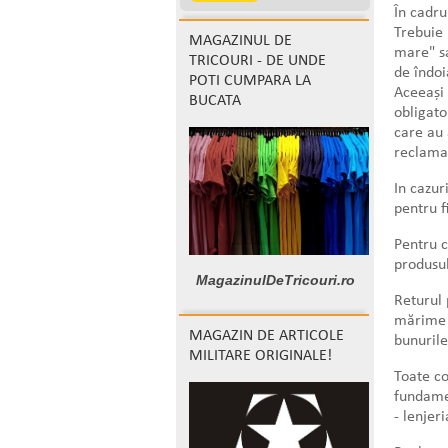
În cadru
Trebuie 
MAGAZINUL DE
mare" sa
TRICOURI - DE UNDE
de îndoi
POTI CUMPARA LA
Aceeași 
BUCATA
obligato
care au 
reclama
In cazur
pentru f
Pentru c
produsul
MagazinulDeTricouri.ro
Returul 
mărime ș
MAGAZIN DE ARTICOLE
bunurile
MILITARE ORIGINALE!
Toate co
fundamen
- lenjer