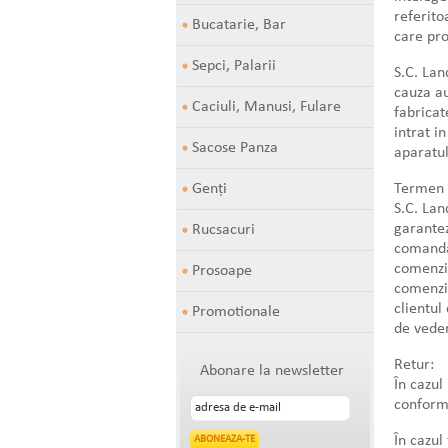
referito
Bucatarie, Bar
care pro
Sepci, Palarii
S.C. Lan
cauza au
Caciuli, Manusi, Fulare
fabricat
intrat i
Sacose Panza
aparatul
Genți
Termen 
S.C. Lan
garantez
Rucsacuri
comanda 
comenzii
Prosoape
comenzii
clientul
Promotionale
de veder
Retur:
Abonare la newsletter
În cazul
conform 
În cazul