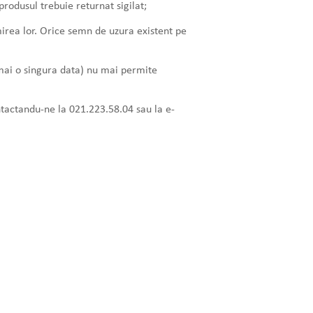
 produsul trebuie returnat sigilat;
imirea lor. Orice semn de uzura existent pe
numai o singura data) nu mai permite
ontactandu-ne la 021.223.58.04 sau la e-