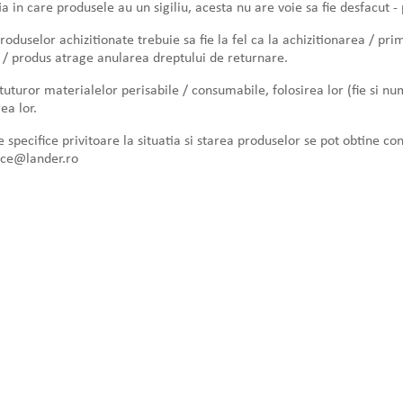
tia in care produsele au un sigiliu, acesta nu are voie sa fie desfacut -
roduselor achizitionate trebuie sa fie la fel ca la achizitionarea / pr
/ produs atrage anularea dreptului de returnare.
 tuturor materialelor perisabile / consumabile, folosirea lor (fie si 
ea lor.
e specifice privitoare la situatia si starea produselor se pot obtine c
ice@lander.ro