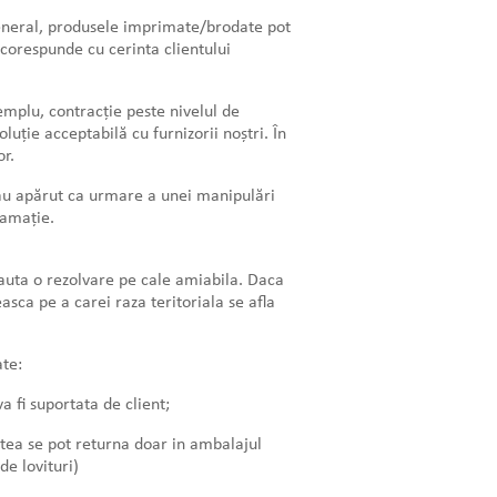
 general, produsele imprimate/brodate pot
corespunde cu cerinta clientului
xemplu, contracție peste nivelul de
luție acceptabilă cu furnizorii noștri. În
or.
e au apărut ca urmare a unei manipulări
lamație.
a cauta o rezolvare pe cale amiabila. Daca
easca pe a carei raza teritoriala se afla
te:
a fi suportata de client;
estea se pot returna doar in ambalajul
de lovituri)