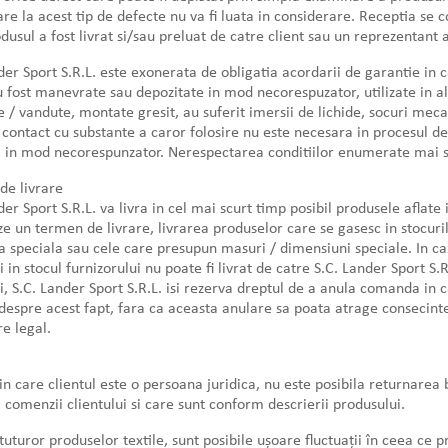
are la acest tip de defecte nu va fi luata in considerare. Receptia se c
dusul a fost livrat si/sau preluat de catre client sau un reprezentant a
der Sport S.R.L. este exonerata de obligatia acordarii de garantie in c
 fost manevrate sau depozitate in mod necorespuzator, utilizate in al
e / vandute, montate gresit, au suferit imersii de lichide, socuri mec
n contact cu substante a caror folosire nu este necesara in procesul d
 in mod necorespunzator. Nerespectarea conditiilor enumerate mai s
de livrare
der Sport S.R.L. va livra in cel mai scurt timp posibil produsele aflate 
e un termen de livrare, livrarea produselor care se gasesc in stocurile
speciala sau cele care presupun masuri / dimensiuni speciale. In ca
 in stocul furnizorului nu poate fi livrat de catre S.C. Lander Sport S.
, S.C. Lander Sport S.R.L. isi rezerva dreptul de a anula comanda in c
 despre acest fapt, fara ca aceasta anulare sa poata atrage consecinte
e legal.
 in care clientul este o persoana juridica, nu este posibila returnarea 
comenzii clientului si care sunt conform descrierii produsului.
 tuturor produselor textile, sunt posibile ușoare fluctuații în ceea ce 