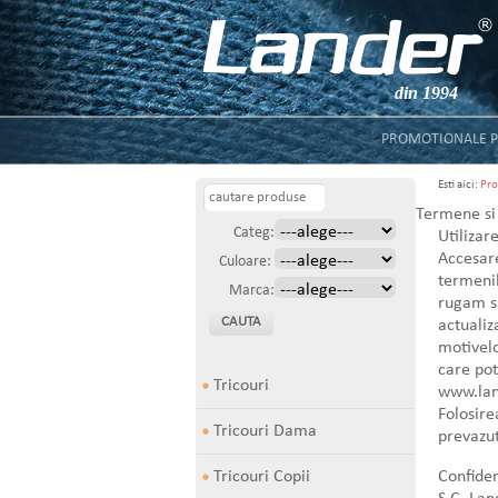
din 1994
PROMOTIONALE P
Esti aici:
Pro
Termene si 
Categ:
Utilizare
Accesare
Culoare:
termenil
Marca:
rugam sa
actualiz
motivelo
care pot
Tricouri
www.land
Folosire
Tricouri Dama
prevazut
Tricouri Copii
Confiden