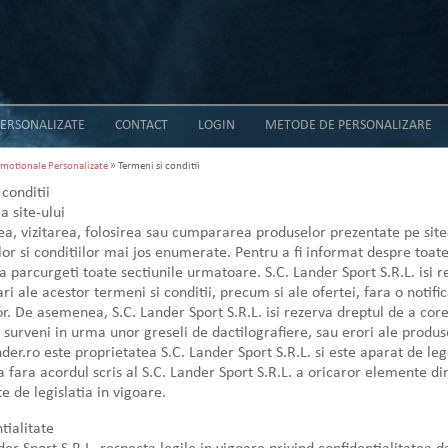
ERSONALIZATE
CONTACT
LOGIN
METODE DE PERSONALIZARE
motionale Personalizate
» Termeni si conditii
conditii
a site-ului
a, vizitarea, folosirea sau cumpararea produselor prezentate pe sit
or si conditiilor mai jos enumerate. Pentru a fi informat despre toate c
 parcurgeti toate sectiunile urmatoare. S.C. Lander Sport S.R.L. isi r
ari ale acestor termeni si conditii, precum si ale ofertei, fara o notifi
r. De asemenea, S.C. Lander Sport S.R.L. isi rezerva dreptul de a core
 surveni in urma unor greseli de dactilografiere, sau erori ale produse
er.ro este proprietatea S.C. Lander Sport S.R.L. si este aparat de leg
a fara acordul scris al S.C. Lander Sport S.R.L. a oricaror elemente di
e de legislatia in vigoare.
tialitate