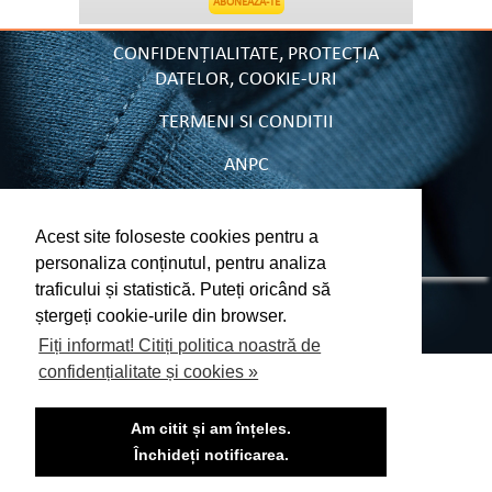
CONFIDENȚIALITATE, PROTECȚIA
DATELOR, COOKIE-URI
TERMENI SI CONDITII
ANPC
CONTACT
Acest site foloseste cookies pentru a
CUM CUMPAR TRICOURI
personaliza conținutul, pentru analiza
traficului și statistică. Puteți oricând să
Copyright © 2026 Lander.ro
ștergeți cookie-urile din browser.
Fiți informat! Citiți politica noastră de
confidențialitate și cookies »
Am citit și am înțeles.
Închideți notificarea.