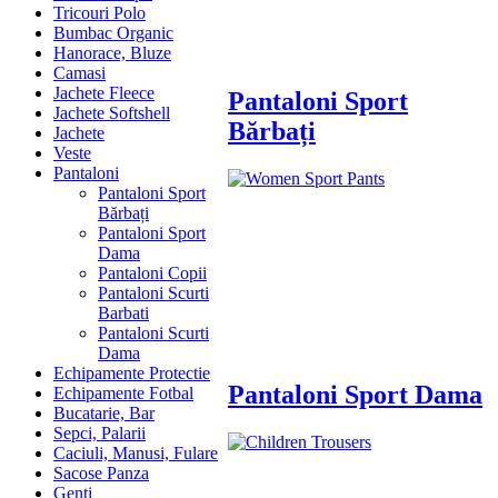
Tricouri Polo
Bumbac Organic
Hanorace, Bluze
Camasi
Jachete Fleece
Pantaloni Sport
Jachete Softshell
Bărbați
Jachete
Veste
Pantaloni
Pantaloni Sport
Bărbați
Pantaloni Sport
Dama
Pantaloni Copii
Pantaloni Scurti
Barbati
Pantaloni Scurti
Dama
Echipamente Protectie
Pantaloni Sport Dama
Echipamente Fotbal
Bucatarie, Bar
Sepci, Palarii
Caciuli, Manusi, Fulare
Sacose Panza
Genți