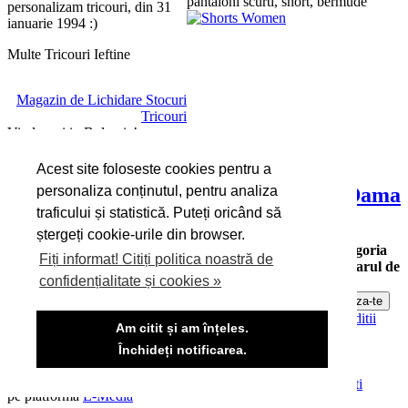
pantaloni scurti, short, bermude
personalizam tricouri, din 31
ianuarie 1994 :)
Multe Tricouri Ieftine
Magazin de Lichidare Stocuri
Tricouri
Vindem si in Bulgaria!
Acest site foloseste cookies pentru a
Pantaloni Scurti Dama
personaliza conținutul, pentru analiza
De la 1 ianuarie 2025 avem un
site partener in Bulgaria:
traficului și statistică. Puteți oricând să
pantaloni scurti dama
ștergeți cookie-urile din browser.
teniski-magazin.bg
Vă rugăm să alegeți categoria
Fiți informat! Citiți politica noastră de
dorită sau folosiți formularul de
confidențialitate și cookies »
căutare.
Abonare la newsletter
Confidențialitate, protecția datelor, cookie-uri
Termeni si conditii
Am citit și am înțeles.
ANPC
Contact
Cum Cumpar Tricouri
Închideți notificarea.
Copyright © 2026 Lander.ro
Website realizat de
pe platforma
E-Media