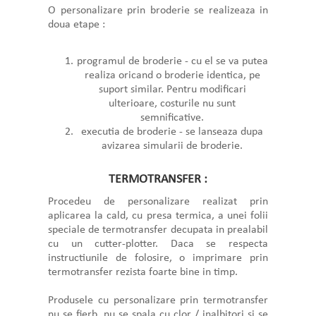
O personalizare prin broderie se realizeaza in
doua etape :
programul de broderie - cu el se va putea
realiza oricand o broderie identica, pe
suport similar. Pentru modificari
ulterioare, costurile nu sunt
semnificative.
executia de broderie - se lanseaza dupa
avizarea simularii de broderie.
TERMOTRANSFER :
Procedeu de personalizare realizat prin
aplicarea la cald, cu presa termica, a unei folii
speciale de termotransfer decupata in prealabil
cu un cutter-plotter. Daca se respecta
instructiunile de folosire, o imprimare prin
termotransfer rezista foarte bine in timp.
Produsele cu personalizare prin termotransfer
nu se fierb, nu se spala cu clor / inalbitori si se