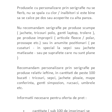
Produsele cu personalizare prin serigrafie nu se
fierb, nu se spala cu clor / inalbitori si este bine
sa se calce pe dos sau acoperite cu alta panza.
Nu recomandam serigrafie pe produse scumpe
( jachete, tricouri polo, genti laptop, trolere ),
pe produse improprii ( articole fleece / polar,
prosoape etc.) sau in anumite pozitionari ( pe
cusaturi - in special la sepci sau jachete
matlasate - sau pe suprafete care nu sunt plane
)
Recomandam personalizare prin serigrafie pe
produse relativ ieftine, in cantitati de peste 100
bucati : tricouri, sepci, jachete ploaie, mape
conferinta, genti simpozion, rucsaci, umbrele
etc.
Informatii necesare pentru oferta de pret :
cantitate ( sub 100 de imprimari se