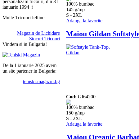
personalizam tricouri, din 31
100% bumbac
ianuarie 1994 :)
145 g/mp
S - 2XL
Multe Tricouri Ieftine
Adauga la favorite
Maiou Gildan Softstyl
Magazin de Lichidare
Stocuri Tricouri
Vindem si in Bulgaria!
De la 1 ianuarie 2025 avem
un site partener in Bulgaria:
teniski-magazin.bg
Cod:
GI64200
100% bumbac
150 g/mp
S - 2XL
Adauga la favorite
Maiou Organic Barbat