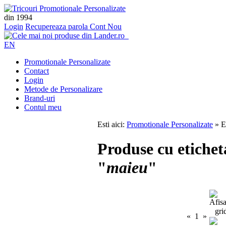
din 1994
Login
Recupereaza parola
Cont Nou
EN
Promotionale Personalizate
Contact
Login
Metode de Personalizare
Brand-uri
Contul meu
Esti aici:
Promotionale Personalizate
» E
Produse cu etichet
"
maieu
"
«
1
»