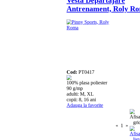
Vesta Departajare
Antrenament, Roly R
Cod:
PT0417
100% plasa poliester
90 g/mp
adulti: M, XL
copii: 8, 16 ani
Adauga la favorite
«
1
»