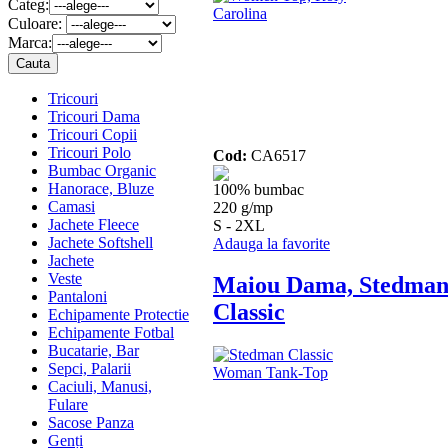
Categ:
Culoare:
Marca:
Tricouri
Tricouri Dama
Tricouri Copii
Tricouri Polo
Cod:
CA6517
Bumbac Organic
Hanorace, Bluze
100% bumbac
Camasi
220 g/mp
Jachete Fleece
S - 2XL
Jachete Softshell
Adauga la favorite
Jachete
Veste
Maiou Dama, Stedma
Pantaloni
Classic
Echipamente Protectie
Echipamente Fotbal
Bucatarie, Bar
Sepci, Palarii
Caciuli, Manusi,
Fulare
Sacose Panza
Genți