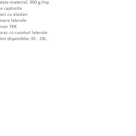
tate material: 300 g/mp
a captusita
ci cu elastan
nare laterale
moar YKK
rac cu cusaturi laterale
mi disponibile: XS - 2XL