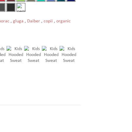
norac
,
gluga
,
Daiber
,
copii
,
organic