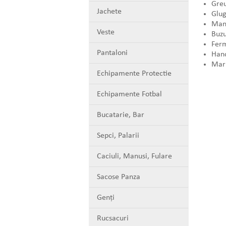
Greu
Jachete
Glug
Mane
Veste
Buzu
Fer
Pantaloni
Hano
Mari
Echipamente Protectie
Echipamente Fotbal
Bucatarie, Bar
Sepci, Palarii
Caciuli, Manusi, Fulare
Sacose Panza
Genți
Rucsacuri