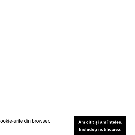
cookie-urile din browser.
Am citit și am înțeles.
TACT
CUM CUMPAR TRICOURI
Închideți notificarea.