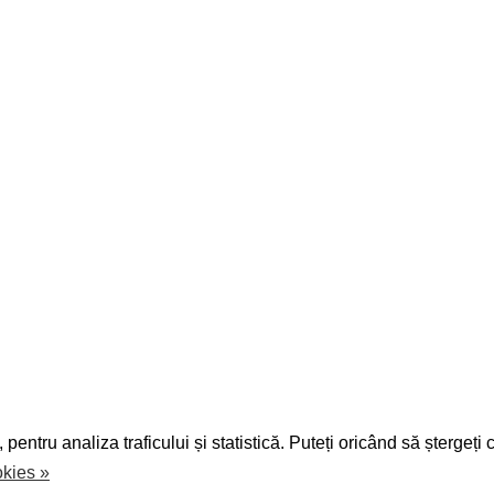
pentru analiza traficului și statistică. Puteți oricând să ștergeți 
ATELOR, COOKIE-URI
TERMENI SI CONDITII
ANPC
CON
ookies »