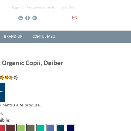
Login
Recupereaza parola
Cont Nou
EN
BRAND-URI
CONTUL MEU
Organic Copii, Daiber
ck pentru alte produse.
6K
ibile: