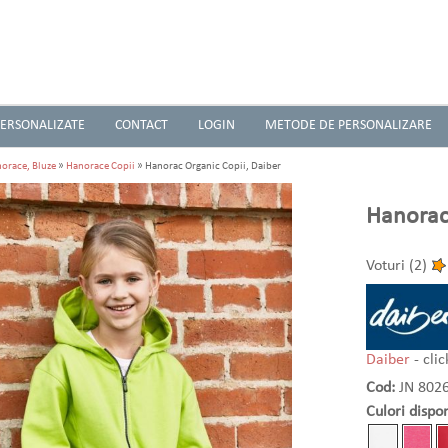
ERSONALIZATE
CONTACT
LOGIN
METODE DE PERSONALIZARE
orace, Bluze
»
Hanorace Copii
» Hanorac Organic Copii, Daiber
Hanorac 
Voturi (2)
Daiber
- cli
Cod:
JN 802
Culori dispon