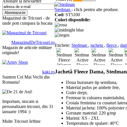
Abonare la newsletter
Stedman
- click pentru alte produse.
Cod:
ST5100
Magazinul de Tricouri - de
Culori disponibile:
unde poti cumpara la bucata
MagazinulDeTricouri.ro
Etichete:
Stedman
,
jacheta
,
fleece
,
da
Magazin de articole militare
originale!
Jachetă
Fleece
Dama, Stedman
kaki.ro
Suntem Cei Mai Vechi din
Romania!
Doua buzunare tip semiluna,
Material pufos pe ambele fete,
Guler drept,
Fermoar in culoarea materialului,
Importam, stocam si
Croiala feminina cu cusaturi lateral
personalizam tricouri, din 31
Material jacheta: 100% polyester 
ianuarie 1994 :)
Greutate material: 220 g/mp
Marimi: XS - 2XL
Multe Tricouri Ieftine
Temperatura de spalare: 40°C