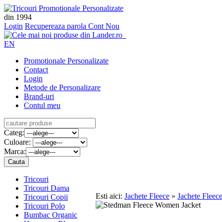
din 1994
Login
Recupereaza parola
Cont Nou
EN
Promotionale Personalizate
Contact
Login
Metode de Personalizare
Brand-uri
Contul meu
Categ:
Culoare:
Marca:
Tricouri
Tricouri Dama
Esti aici:
Jachete Fleece
»
Jachete Flee
Tricouri Copii
Tricouri Polo
Bumbac Organic