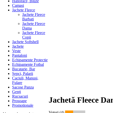
Hanorace, Bluze
Camasi
Jachete Fleece
Jachete Fleece
Barbati
Jachete Fleece
Dama
Jachete Fleece
Copii
Jachete Softshell
Jachete
Veste
Pantaloni
Echipamente Protectie
Echipamente Fotbal
Bucatarie, Bar
Sepci, Palarii
Caciuli, Manusi,
Fulare
Sacose Panza
Genți
Rucsacuri
Jachetă Fleece D
Prosoape
Promotionale
Voturi (4)