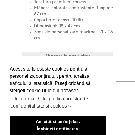
Tesatura premium, canvas
Mânere colorate contrastante, lungime
67 cm
Capacitate sacosa: 10 litri
Dimensiuni: 38 x 42 cm
Zona de personalizare maxima: 33 x 36
cm
Abonare la newsletter
Acest site foloseste cookies pentru a
personaliza conținutul, pentru analiza
traficului și statistică. Puteți oricând să
CONFIDENȚIALITATE, PROTECȚIA
ștergeți cookie-urile din browser.
DATELOR, COOKIE-URI
Fiți informat! Citiți politica noastră de
confidențialitate și cookies »
TERMENI SI CONDITII
ANPC
Am citit și am înțeles.
Închideți notificarea.
CONTACT