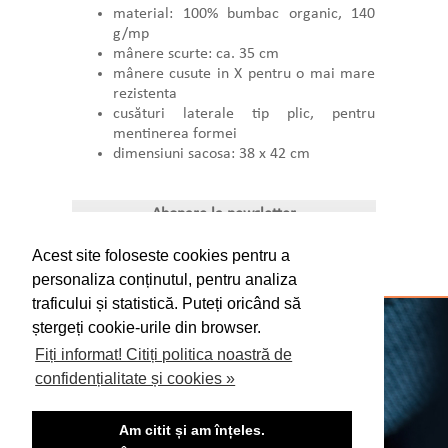
material: 100% bumbac organic, 140
g/mp
mânere scurte: ca. 35 cm
mânere cusute in X pentru o mai mare
rezistenta
cusături laterale tip plic, pentru
mentinerea formei
dimensiuni sacosa: 38 x 42 cm
Abonare la newsletter
Acest site foloseste cookies pentru a
personaliza conținutul, pentru analiza
traficului și statistică. Puteți oricând să
CONFIDENȚIALITATE, PROTECȚIA
ștergeți cookie-urile din browser.
DATELOR, COOKIE-URI
Fiți informat! Citiți politica noastră de
confidențialitate și cookies »
TERMENI SI CONDITII
ANPC
Am citit și am înțeles.