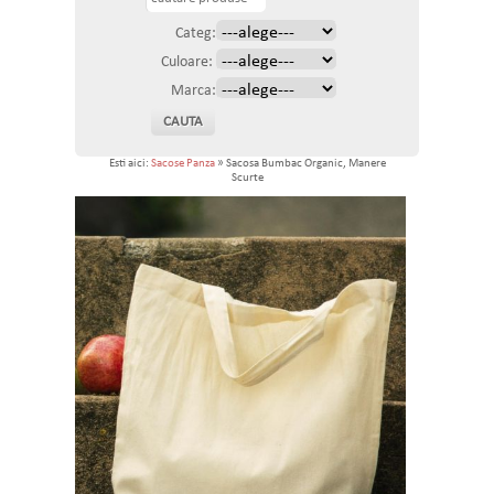
Categ:
Culoare:
Marca:
Esti aici:
Sacose Panza
» Sacosa Bumbac Organic, Manere
Scurte