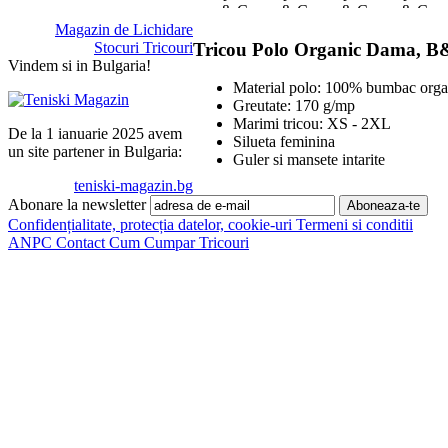
Magazin de Lichidare
Tricou Polo Organic Dama, B
Stocuri Tricouri
Vindem si in Bulgaria!
Material polo: 100% bumbac orga
Greutate: 170 g/mp
Marimi tricou: XS - 2XL
De la 1 ianuarie 2025 avem
Silueta feminina
un site partener in Bulgaria:
Guler si mansete intarite
teniski-magazin.bg
Abonare la newsletter
Confidențialitate, protecția datelor, cookie-uri
Termeni si conditii
ANPC
Contact
Cum Cumpar Tricouri