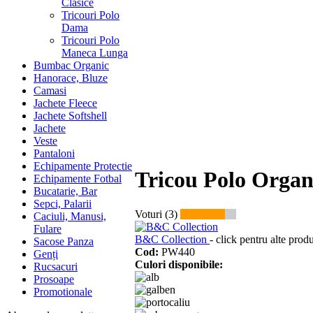
Clasice
Tricouri Polo
Dama
Tricouri Polo
Maneca Lunga
Bumbac Organic
Hanorace, Bluze
Camasi
Jachete Fleece
Jachete Softshell
Jachete
Veste
Pantaloni
Echipamente Protectie
Tricou Polo Orga
Echipamente Fotbal
Bucatarie, Bar
Sepci, Palarii
Voturi (3)
Caciuli, Manusi,
Fulare
B&C Collection
- click pentru alte prod
Sacose Panza
Cod:
PW440
Genți
Culori disponibile:
Rucsacuri
Prosoape
Promotionale