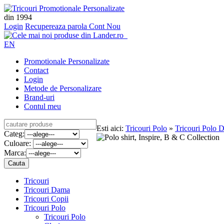
din 1994
Login
Recupereaza parola
Cont Nou
EN
Promotionale Personalizate
Contact
Login
Metode de Personalizare
Brand-uri
Contul meu
Esti aici:
Tricouri Polo
»
Tricouri Polo 
Categ:
Culoare:
Marca:
Tricouri
Tricouri Dama
Tricouri Copii
Tricouri Polo
Tricouri Polo