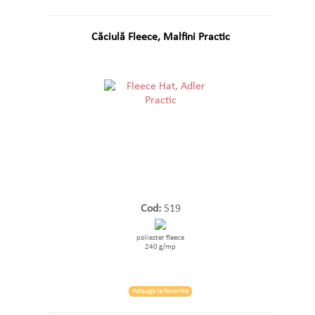
Căciulă Fleece, Malfini Practic
Cod:
519
poliester fleece
240 g/mp
Adauga la favorite