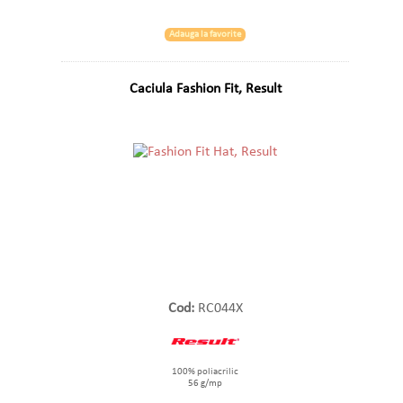
Adauga la favorite
Caciula Fashion Fit, Result
Cod:
RC044X
100% poliacrilic
56 g/mp