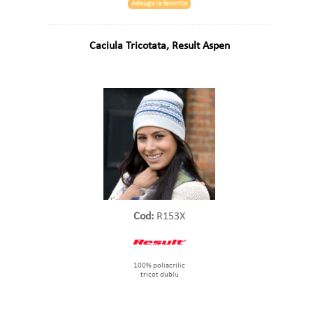
Adauga la favorite
Caciula Tricotata, Result Aspen
Cod:
R153X
100% poliacrilic
tricot dublu