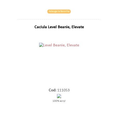
Adauga la favorite
Caciula Level Beanie, Elevate
Cod:
111053
100% acryl