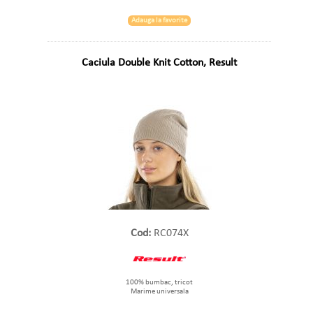
Adauga la favorite
Caciula Double Knit Cotton, Result
Cod:
RC074X
100% bumbac, tricot
Marime universala