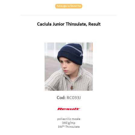
Adauga la favorite
Caciula Junior Thinsulate, Result
Cod:
RC033J
poliacrilic moale
340 g/mp
3M™ Thinsulate