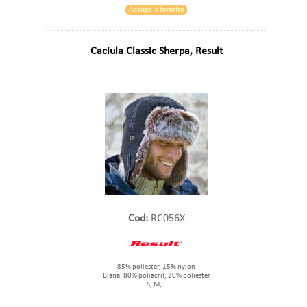
Adauga la favorite
Caciula Classic Sherpa, Result
Cod:
RC056X
85% poliester, 15% nylon
Blana: 80% poliacril, 20% poliester
S, M, L