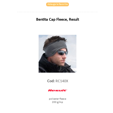
Adauga la favorite
Bentita Cap Fleece, Result
Cod:
RC140X
poliester fleece
200 g/mp