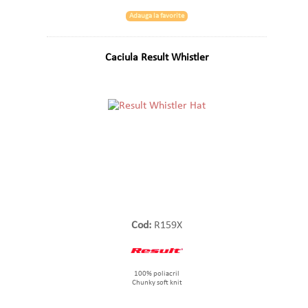
Adauga la favorite
Caciula Result Whistler
Cod:
R159X
100% poliacril
Chunky soft knit