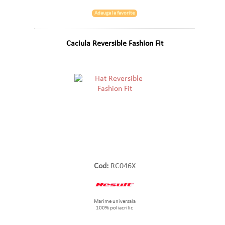
Adauga la favorite
Caciula Reversible Fashion Fit
Cod:
RC046X
Marime universala
100% poliacrilic