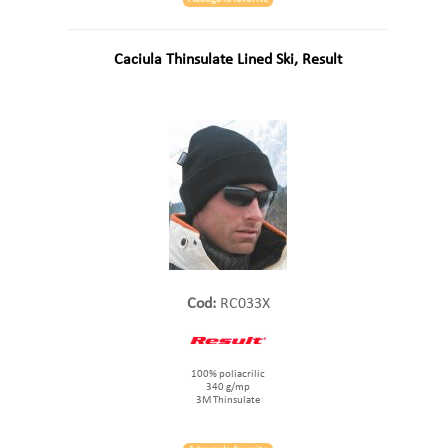
Caciula Thinsulate Lined Ski, Result
Cod:
RC033X
100% poliacrilic
340 g/mp
3M Thinsulate