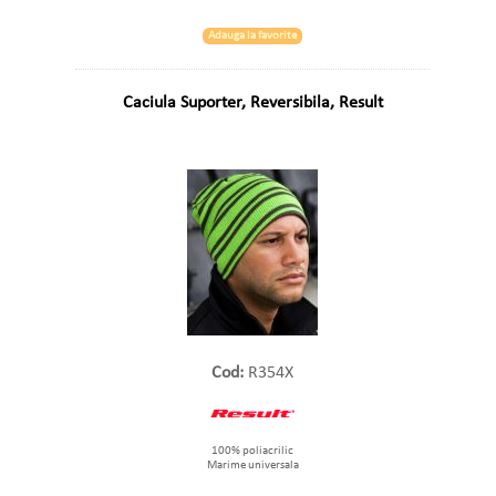
Adauga la favorite
Caciula Suporter, Reversibila, Result
Cod:
R354X
100% poliacrilic
Marime universala