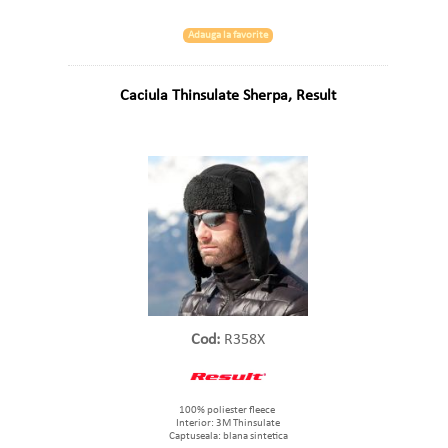
Adauga la favorite
Caciula Thinsulate Sherpa, Result
Cod:
R358X
100% poliester fleece
Interior: 3M Thinsulate
Captuseala: blana sintetica