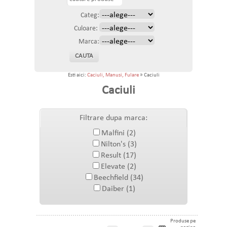
Categ:
Culoare:
Marca:
Esti aici:
Caciuli, Manusi, Fulare
» Caciuli
Caciuli
Filtrare dupa marca:
Malfini (2)
Nilton's (3)
Result (17)
Elevate (2)
Beechfield (34)
Daiber (1)
Produse pe