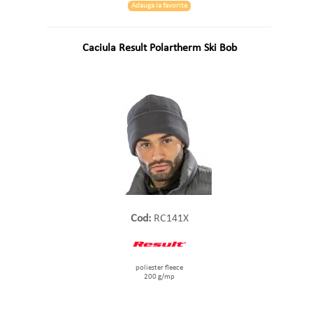
Adauga la favorite
Caciula Result Polartherm Ski Bob
Cod:
RC141X
poliester fleece
200 g/mp