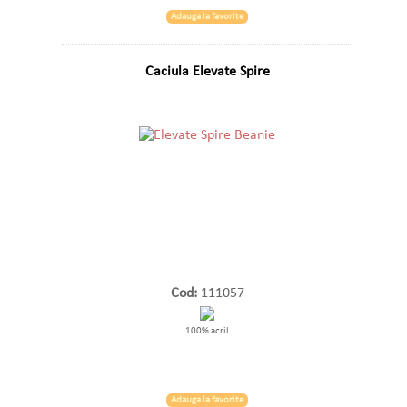
Adauga la favorite
Caciula Elevate Spire
Cod:
111057
100% acril
Adauga la favorite