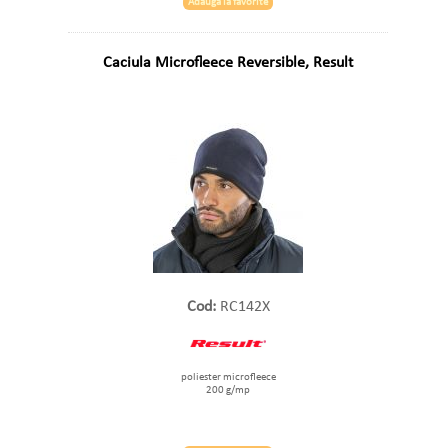
Adauga la favorite
Caciula Microfleece Reversible, Result
Cod:
RC142X
poliester microfleece
200 g/mp