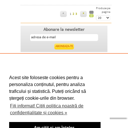
Produse pe
pagina
«
»
1
2
3
Abonare la newsletter
CONFIDENȚIALITATE, PROTECȚIA
DATELOR, COOKIE-URI
TERMENI SI CONDITII
Acest site foloseste cookies pentru a
personaliza conținutul, pentru analiza
ANPC
traficului și statistică. Puteți oricând să
ștergeți cookie-urile din browser.
CONTACT
Fiți informat! Citiți politica noastră de
CUM CUMPAR TRICOURI
confidențialitate și cookies »
Copyright © 2026 Lander.ro
Am citit și am înțeles.