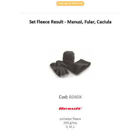
Adauga la favorite
Set Fleece Result - Manusi, Fular, Caciula
Cod:
R040X
poliester fleece
200 g/mp
S, M, L