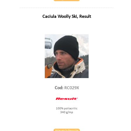
Caciula Woolly Ski, Result
Cod:
RC029X
100% poliacrilic
340 g/mp
Adauga la favorite