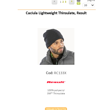
pagina
«
»
1
2
3
Caciula Lightweight Thinsulate, Result
Cod:
RC133X
100% polyacryl
3M™ Thinsulate
Adauga la favorite