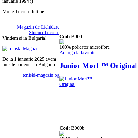
ianuarie 1994 :)
Multe Tricouri Ieftine
Magazin de Lichidare
Stocuri Tricouri
Cod:
B900
Vindem si in Bulgaria!
100% poliester microfibre
Adauga la favorite
De la 1 ianuarie 2025 avem
Junior Morf ™ Original
un site partener in Bulgaria:
teniski-magazin.bg
Cod:
B900b