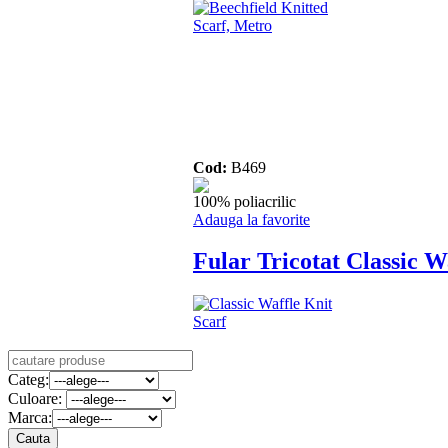
Cod:
B469
100% poliacrilic
Adauga la favorite
Fular Tricotat Classic W
Categ:
Culoare:
Marca: