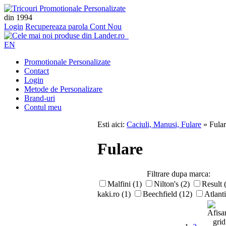
din 1994
Login
Recupereaza parola
Cont Nou
EN
Promotionale Personalizate
Contact
Login
Metode de Personalizare
Brand-uri
Contul meu
Esti aici:
Caciuli, Manusi, Fulare
» Fular
Fulare
Filtrare dupa marca:
Malfini (1)
Nilton's (2)
Result 
kaki.ro (1)
Beechfield (12)
Atlanti