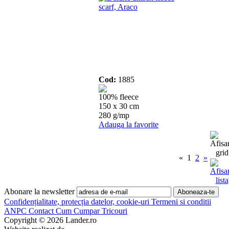
Cod:
1885
100% fleece
150 x 30 cm
280 g/mp
Adauga la favorite
«
1
2
»
Abonare la newsletter
Confidențialitate, protecția datelor, cookie-uri
Termeni si conditii
ANPC
Contact
Cum Cumpar Tricouri
Copyright © 2026 Lander.ro