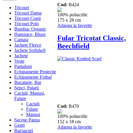
Cod:
B424
Tricouri
Tricouri Dama
100% poliacrilic
Tricouri Copii
175 x 28 cm
Tricouri Polo
Adauga la favorite
Bumbac Organic
Hanorace, Bluze
Fular Tricotat Classic,
Camasi
Beechfield
Jachete Fleece
Jachete Softshell
Jachete
Veste
Pantaloni
Echipamente Protectie
Echipamente Fotbal
Bucatarie, Bar
Sepci, Palarii
Caciuli, Manusi,
Fulare
Caciuli
Cod:
B470
Fulare
Manusi
100% poliacrilic
Sacose Panza
152 x 18 cm
Genți
Adauga la favorite
Rucsacuri