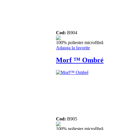
Cod:
B904
100% poliester microfibră
Adauga la favorite
Morf ™ Ombré
Cod:
B905
100% poliester microfibră