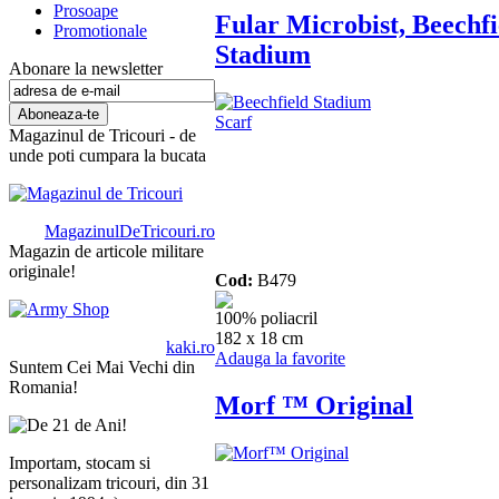
Prosoape
Fular Microbist, Beechfi
Promotionale
Stadium
Abonare la newsletter
Magazinul de Tricouri - de
unde poti cumpara la bucata
MagazinulDeTricouri.ro
Magazin de articole militare
originale!
Cod:
B479
100% poliacril
182 x 18 cm
kaki.ro
Adauga la favorite
Suntem Cei Mai Vechi din
Romania!
Morf ™ Original
Importam, stocam si
personalizam tricouri, din 31